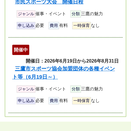
市民スポーツ大会 開催日程
催事・イベント
三鷹の魅力
ジャンル
分類
必要
有料
なし
申し込み
費用
一時保育
開催中
開催日：2026年6月19日から2026年8月31日
三鷹市スポーツ協会加盟団体の各種イベン
ト等（6月19日～）
催事・イベント
三鷹の魅力
ジャンル
分類
必要
有料
なし
申し込み
費用
一時保育
ペ
ー