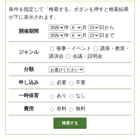
条件を指定して「検索する」ボタンを押すと検索結果
が下に表示されます。
絞り込み項目
年
月
日から
開催期間
年
月
日まで
催事・イベント
講座・教室・
ジャンル
講演会
会議・説明会
分類
申し込み
必要
不要
一時保育
あり
なし
費用
有料
無料