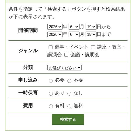
条件を指定して「検索する」ボタンを押すと検索結果
が下に表示されます。
絞り込み項目
年
月
日から
開催期間
年
月
日まで
催事・イベント
講座・教室・
ジャンル
講演会
会議・説明会
分類
申し込み
必要
不要
一時保育
あり
なし
費用
有料
無料