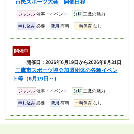
市民スポーツ大会 開催日程
催事・イベント
三鷹の魅力
ジャンル
分類
必要
有料
なし
申し込み
費用
一時保育
開催中
開催日：2026年6月19日から2026年8月31日
三鷹市スポーツ協会加盟団体の各種イベン
ト等（6月19日～）
催事・イベント
三鷹の魅力
ジャンル
分類
必要
有料
なし
申し込み
費用
一時保育
ペ
ー