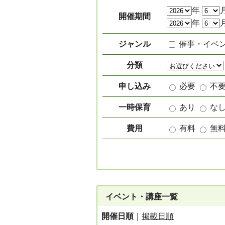
絞り込み項目
年
開催期間
年
ジャンル
催事・イベ
分類
申し込み
必要
不
一時保育
あり
な
費用
有料
無
イベント・講座一覧
開催日順
｜
掲載日順