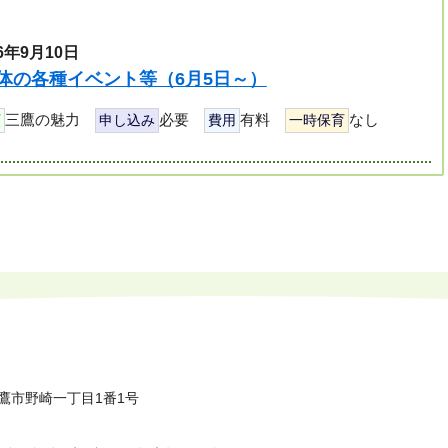
6年9月10日
体の各種イベント等（6月5日～）
三鷹の魅力
必要
有料
なし
類
申し込み
費用
一時保育
鷹市野崎一丁目1番1号