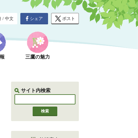
シェア
ポスト
글
/
中文
報
三鷹の魅力
サイト内検索