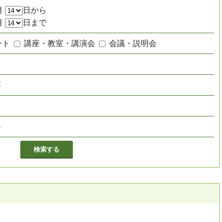
月
日から
月
日まで
ント
講座・教室・講演会
会議・説明会
要
し
料