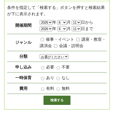
条件を指定して「検索する」ボタンを押すと検索結果
が下に表示されます。
絞り込み項目
年
月
日から
開催期間
年
月
日まで
催事・イベント
講座・教室・
ジャンル
講演会
会議・説明会
分類
申し込み
必要
不要
一時保育
あり
なし
費用
有料
無料