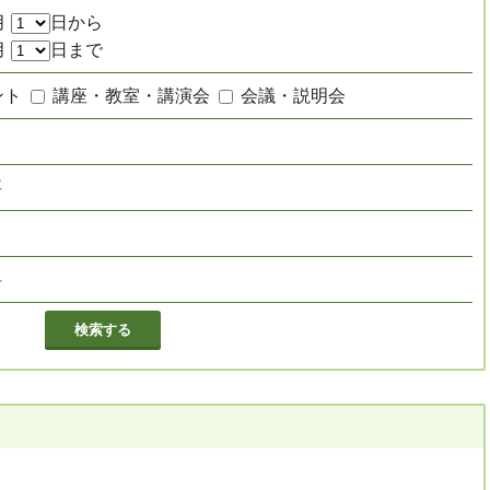
月
日から
月
日まで
ント
講座・教室・講演会
会議・説明会
要
し
料