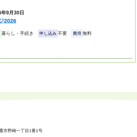
6年9月30日
2026
暮らし・手続き
不要
無料
類
申し込み
費用
鷹市野崎一丁目1番1号