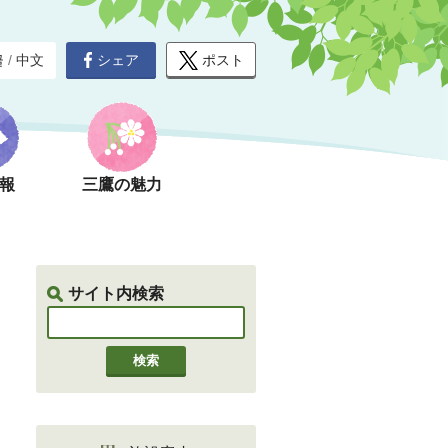
シェア
ポスト
글
/
中文
報
三鷹の魅力
サイト内検索