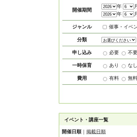
絞り込み項目
年
開催期間
年
ジャンル
催事・イベ
分類
申し込み
必要
不
一時保育
あり
な
費用
有料
無
イベント・講座一覧
開催日順
｜
掲載日順