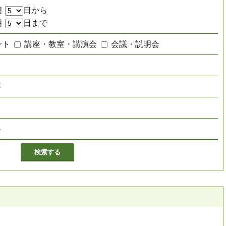
月
日から
月
日まで
ント
講座・教室・講演会
会議・説明会
要
し
料