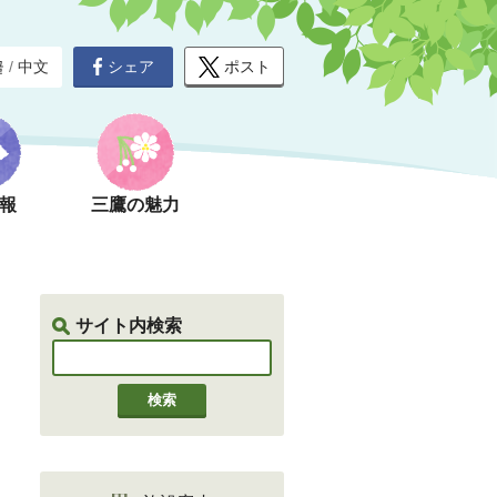
シェア
ポスト
글
/
中文
報
三鷹の魅力
サイト内検索