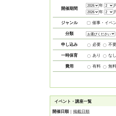
絞り込み項目
年
開催期間
年
ジャンル
催事・イベ
分類
申し込み
必要
不
一時保育
あり
な
費用
有料
無
イベント・講座一覧
開催日順
｜
掲載日順