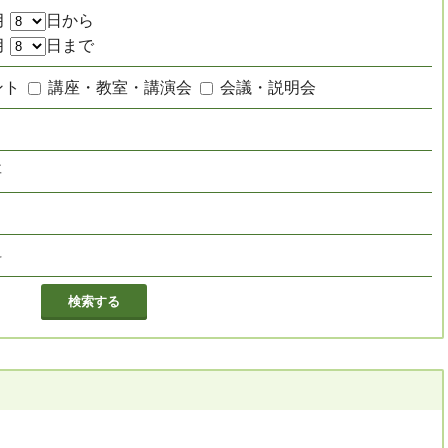
月
日から
月
日まで
ント
講座・教室・講演会
会議・説明会
要
し
料