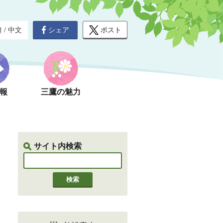
シェア
ポスト
글
/
中文
報
三鷹の魅力
サイト内検索