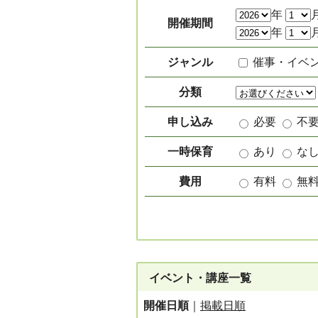
絞り込み項目
年
開催期間
年
ジャンル
催事・イベ
分類
申し込み
必要
不
一時保育
あり
な
費用
有料
無
イベント・講座一覧
開催日順
｜
掲載日順