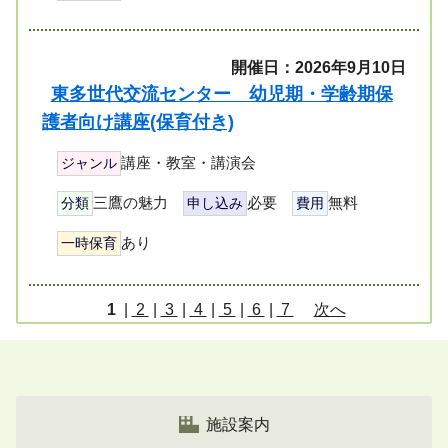
開催日：2026年9月10日
東多世代交流センター 幼児期・学齢期保
護者向け講座(保育付き)
講座・教室・講演会
ジャンル
三鷹の魅力
必要
無料
分類
申し込み
費用
あり
一時保育
ペ
1
|
2
|
3
|
4
|
5
|
6
|
7
次へ
ー
ジ
リ
ス
施設案内
ト