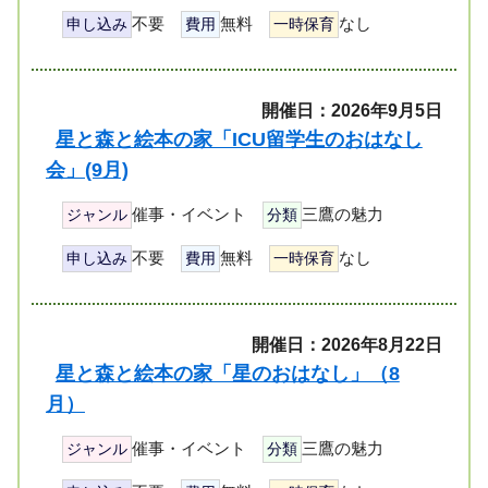
不要
無料
なし
申し込み
費用
一時保育
開催日：2026年9月5日
星と森と絵本の家「ICU留学生のおはなし
会」(9月)
催事・イベント
三鷹の魅力
ジャンル
分類
不要
無料
なし
申し込み
費用
一時保育
開催日：2026年8月22日
星と森と絵本の家「星のおはなし」（8
月）
催事・イベント
三鷹の魅力
ジャンル
分類