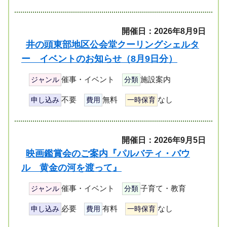
開催日：2026年8月9日
井の頭東部地区公会堂クーリングシェルタ
ー イベントのお知らせ（8月9日分）
催事・イベント
施設案内
ジャンル
分類
不要
無料
なし
申し込み
費用
一時保育
開催日：2026年9月5日
映画鑑賞会のご案内『パルバティ・バウ
ル 黄金の河を渡って』
催事・イベント
子育て・教育
ジャンル
分類
必要
有料
なし
申し込み
費用
一時保育