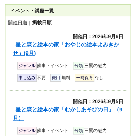
イベント・講座一覧
開催日順
｜
掲載日順
開催日：2026年9月6日
星と森と絵本の家「おやじの絵本よみきか
せ」(9月)
催事・イベント
三鷹の魅力
ジャンル
分類
不要
無料
なし
申し込み
費用
一時保育
開催日：2026年9月5日
星と森と絵本の家「むかしあそびの日」（9
月）
催事・イベント
三鷹の魅力
ジャンル
分類