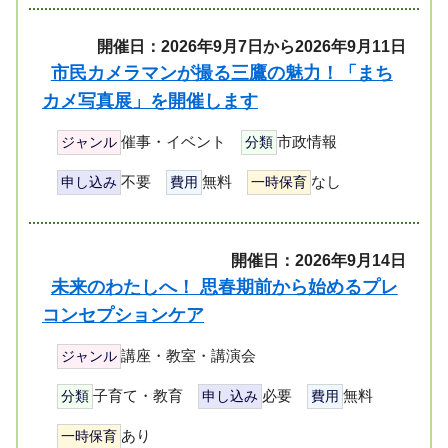
開催日：2026年9月7日から2026年9月11日
市民カメラマンが撮る三鷹の魅力！「まち
カメ写真展」を開催します
催事・イベント
市政情報
ジャンル
分類
不要
無料
なし
申し込み
費用
一時保育
開催日：2026年9月14日
未来のわたしへ！ 思春期前から始めるプレ
コンセプションケア
講座・教室・講演会
ジャンル
子育て・教育
必要
無料
分類
申し込み
費用
あり
一時保育