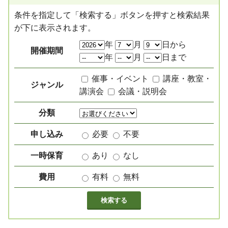
条件を指定して「検索する」ボタンを押すと検索結果
が下に表示されます。
絞り込み項目
年
月
日から
開催期間
年
月
日まで
催事・イベント
講座・教室・
ジャンル
講演会
会議・説明会
分類
申し込み
必要
不要
一時保育
あり
なし
費用
有料
無料