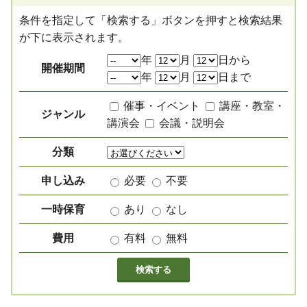
条件を指定して「検索する」ボタンを押すと検索結果
が下に表示されます。
絞り込み項目
年
月
日から
開催期間
年
月
日まで
催事・イベント
講座・教室・
ジャンル
講演会
会議・説明会
分類
申し込み
必要
不要
一時保育
あり
なし
費用
有料
無料