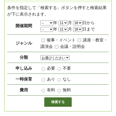
条件を指定して「検索する」ボタンを押すと検索結果
が下に表示されます。
絞り込み項目
年
月
日から
開催期間
年
月
日まで
催事・イベント
講座・教室・
ジャンル
講演会
会議・説明会
分類
申し込み
必要
不要
一時保育
あり
なし
費用
有料
無料