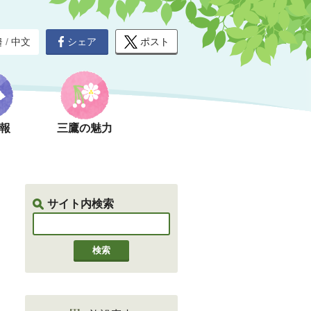
シェア
ポスト
글
/
中文
報
三鷹の魅力
サイト内検索