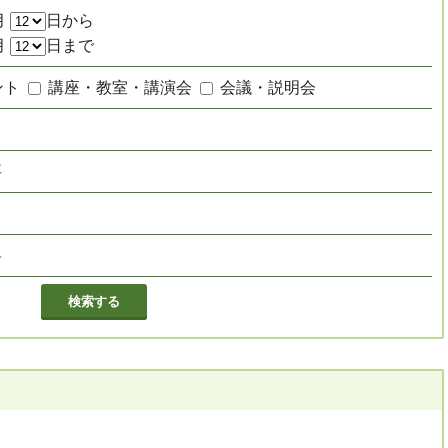
月
日から
月
日まで
ント
講座・教室・講演会
会議・説明会
要
し
料