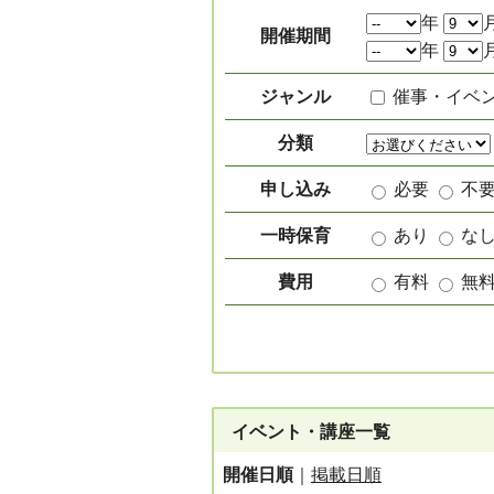
絞り込み項目
年
開催期間
年
ジャンル
催事・イベ
分類
申し込み
必要
不
一時保育
あり
な
費用
有料
無
イベント・講座一覧
開催日順
｜
掲載日順