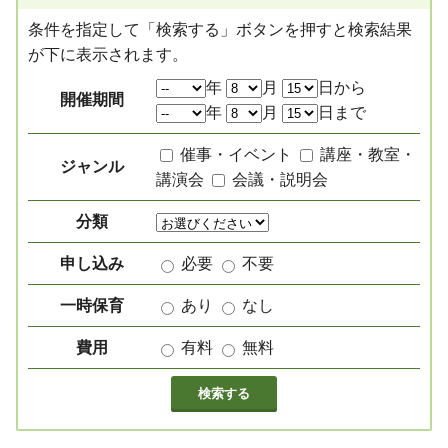
条件を指定して「検索する」ボタンを押すと検索結果
が下に表示されます。
絞り込み項目
年
月
日から
開催期間
年
月
日まで
催事・イベント
講座・教室・
ジャンル
講演会
会議・説明会
分類
申し込み
必要
不要
一時保育
あり
なし
費用
有料
無料