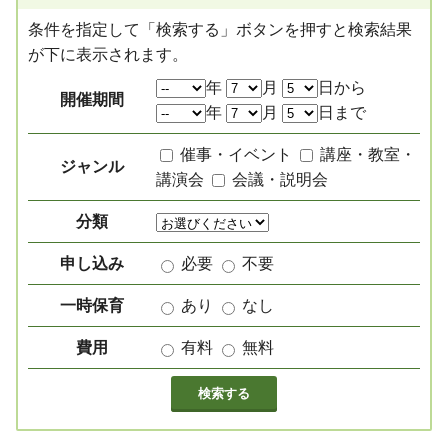
条件を指定して「検索する」ボタンを押すと検索結果
が下に表示されます。
絞り込み項目
年
月
日から
開催期間
年
月
日まで
催事・イベント
講座・教室・
ジャンル
講演会
会議・説明会
分類
申し込み
必要
不要
一時保育
あり
なし
費用
有料
無料