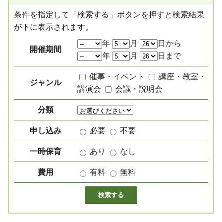
条件を指定して「検索する」ボタンを押すと検索結果
が下に表示されます。
絞り込み項目
年
月
日から
開催期間
年
月
日まで
催事・イベント
講座・教室・
ジャンル
講演会
会議・説明会
分類
申し込み
必要
不要
一時保育
あり
なし
費用
有料
無料