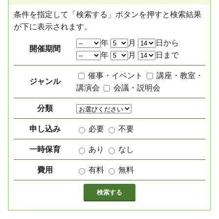
条件を指定して「検索する」ボタンを押すと検索結果
が下に表示されます。
絞り込み項目
年
月
日から
開催期間
年
月
日まで
催事・イベント
講座・教室・
ジャンル
講演会
会議・説明会
分類
申し込み
必要
不要
一時保育
あり
なし
費用
有料
無料