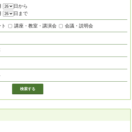
月
日から
月
日まで
ント
講座・教室・講演会
会議・説明会
要
し
料