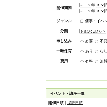
絞り込み項目
年
開催期間
年
ジャンル
催事・イベ
分類
申し込み
必要
不
一時保育
あり
な
費用
有料
無
イベント・講座一覧
開催日順
｜
掲載日順