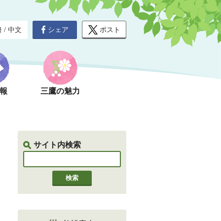
シェア
ポスト
글
/
中文
報
三鷹の魅力
サイト内検索