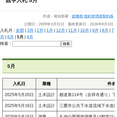
競争入札 5月
作成・発信部署：
総務部 契約管理課契約係
公開日：2009年3月31日 最終更新日：2026年8月3日
入札月 :
全部
|
3月
|
2月
|
1月
|
12月
|
11月
|
10月
|
9月
|
8月
|
7
月
|
6月
|
5月
|
4月
検索：
5月
入札日
業種
件名
2025年5月20日
土木設計
都道第114号（吉祥寺通り）
2025年5月16日
土木設計
三鷹市公共下水道流域下水道
2025年5月15日
測量
丸池公園用地測量及び都市計