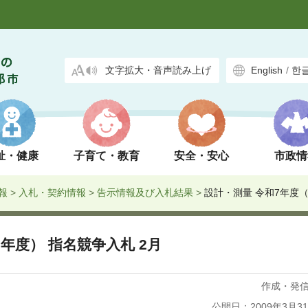
文字拡大・音声読み上げ
English
/
한
祉・健康
子育て・教育
安全・安心
市政情
報
>
入札・契約情報
>
告示情報及び入札結果
>
設計・測量 令和7年度（2
5年度） 指名競争入札 2月
作成・発
公開日：2009年3月3