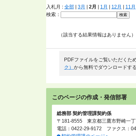
入札月 :
全部
|
3月
|
2月
|
1月
|
12月
|
11月
検索：
（該当する結果情報はありません）
PDFファイルをご覧いただくためには、
ク）
から無料でダウンロードす
このページの作成・発信部署
総務部 契約管理課契約係
〒181-8555 東京都三鷹市野崎一丁
電話：
0422-29-9172
ファクス：0422