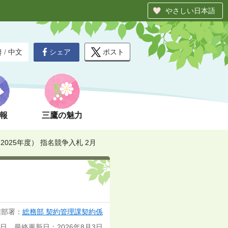
やさしい日本語
シェア
ポスト
글
/
中文
報
三鷹の魅力
025年度） 指名競争入札 2月
信部署：
総務部 契約管理課契約係
1日 最終更新日：2026年8月3日