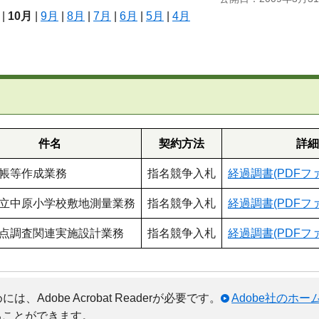
|
10月
|
9月
|
8月
|
7月
|
6月
|
5月
|
4月
件名
契約方法
詳
帳等作成業務
指名競争入札
経過調書(PDFファ
立中原小学校敷地測量業務
指名競争入札
経過調書(PDFファ
点調査関連実施設計業務
指名競争入札
経過調書(PDFファ
Adobe Acrobat Readerが必要です。
Adobe社のホ
ることができます。