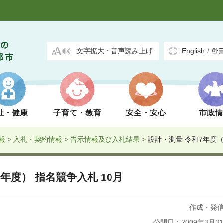
文字拡大・音声読み上げ
English
/
한
祉・健康
子育て・教育
安全・安心
市政情
報
>
入札・契約情報
>
告示情報及び入札結果
>
設計・測量 令和7年度（2
5年度） 指名競争入札 10月
作成・発
公開日：2009年3月3