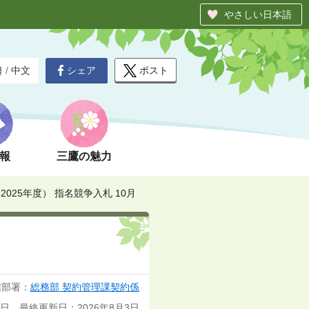
やさしい日本語
シェア
ポスト
글
/
中文
報
三鷹の魅力
025年度） 指名競争入札 10月
信部署：
総務部 契約管理課契約係
1日 最終更新日：2026年8月3日