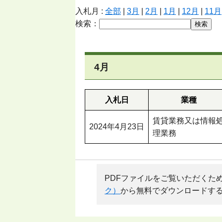
入札月 :
全部
|
3月
|
2月
|
1月
|
12月
|
11月
検索：
4月
入札日
業種
賃貸業務又は情報
2024年4月23日
理業務
PDFファイルをご覧いただくためには、
ク）
から無料でダウンロードす