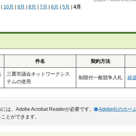
|
10月
|
9月
|
8月
|
7月
|
6月
|
5月
|
4月
件名
契約方法
処
三鷹市議会ネットワークシス
制限付一般競争入札
経過
テムの使用
Adobe Acrobat Readerが必要です。
Adobe社のホ
ることができます。