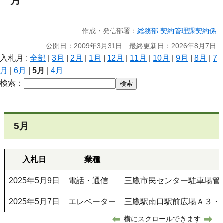
月
作成・発信部署：
総務部 契約管理課契約係
公開日：2009年3月31日 最終更新日：2026年8月7日
入札月 :
全部
|
3月
|
2月
|
1月
|
12月
|
11月
|
10月
|
9月
|
8月
|
7
月
|
6月
|
5月
|
4月
検索：
5月
入札日
業種
2025年5月9日
電話・通信
三鷹市民センター駐車場管
2025年5月7日
エレベーター
三鷹駅南口駅前広場Ａ３・
横にスクロールできます