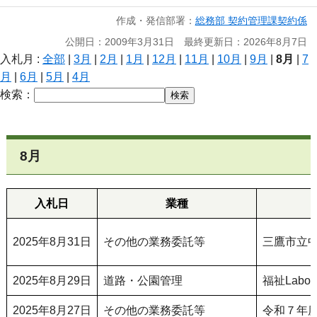
作成・発信部署：
総務部 契約管理課契約係
公開日：2009年3月31日 最終更新日：2026年8月7日
入札月 :
全部
|
3月
|
2月
|
1月
|
12月
|
11月
|
10月
|
9月
|
8月
|
7
月
|
6月
|
5月
|
4月
検索：
8月
入札日
業種
2025年8月31日
その他の業務委託等
三鷹市立
2025年8月29日
道路・公園管理
福祉Lab
2025年8月27日
その他の業務委託等
令和７年